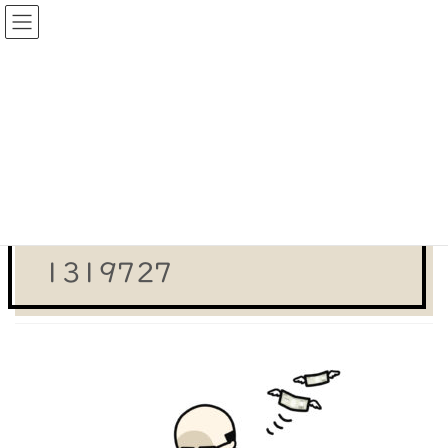
コ
ナ
ン
ビ
テ
ゲ
メディア
ン
ー
ツ
シ
HOME
メディア
1319727
へ
ョ
ス
ン
2021-02-15
/ 最終更新日時 :
2021-02-15
wpmaster
キ
に
1319727
ッ
移
プ
動