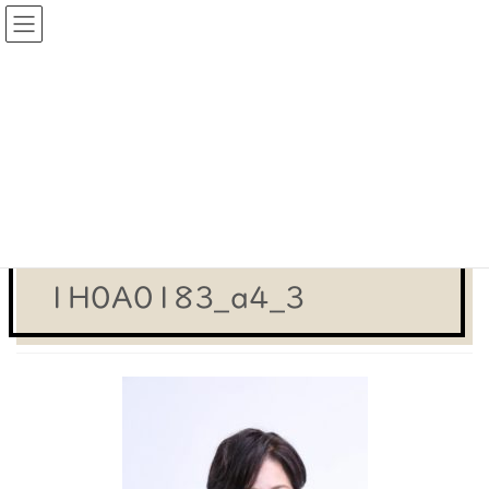
コ
ナ
ン
ビ
テ
ゲ
メディア
ン
ー
ツ
シ
HOME
メディア
1H0A0183_a4_3
へ
ョ
ス
ン
2020-09-01
/ 最終更新日時 :
2020-09-01
wpmaster
キ
に
1H0A0183_a4_3
ッ
移
プ
動