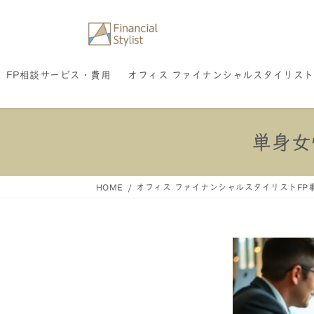
コ
ナ
ン
ビ
テ
ゲ
FP相談サービス・費用
オフィス ファイナンシャルスタイリスト
ン
ー
ツ
シ
へ
ョ
単身女
ス
ン
キ
に
HOME
オフィス ファイナンシャルスタイリストFP
ッ
移
プ
動