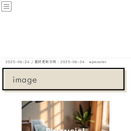
コ
ナ
ン
ビ
テ
ゲ
投稿
ン
ー
ツ
シ
HOME
『足るを知る』で豊かさを見つける
image
へ
ョ
ス
ン
2025-06-24
/ 最終更新日時 :
2025-06-24
wpmaster
キ
に
image
ッ
移
プ
動