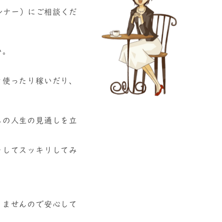
ンナー）にご相談くだ
い。
々使ったり稼いだり、
らの人生の見通しを立
をしてスッキリしてみ
りませんので安心して