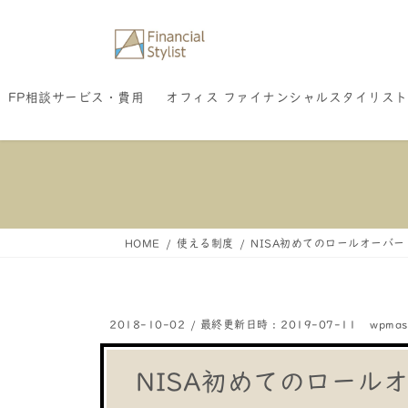
コ
ナ
ン
ビ
テ
ゲ
FP相談サービス・費用
オフィス ファイナンシャルスタイリスト
ン
ー
ツ
シ
へ
ョ
ス
ン
キ
に
HOME
使える制度
NISA初めてのロールオーバー
ッ
移
プ
動
2018-10-02
/ 最終更新日時 :
2019-07-11
wpmas
NISA初めてのロール